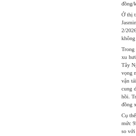
đồng/k
Ở thị 
Jasmi
2/202
không 
Trong 
xu hướ
Tây Ng
vọng m
vận tả
cung d
hồi. T
đồng x
Cụ thể
mức 9
so với