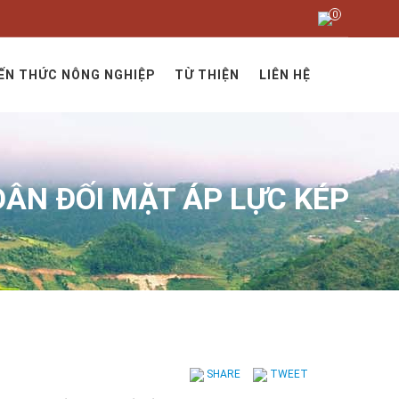
0
SƠ ĐỒ TRANG
ẾN THỨC NÔNG NGHIỆP
TỪ THIỆN
LIÊN HỆ
ÂN ĐỐI MẶT ÁP LỰC KÉP
SHARE
TWEET