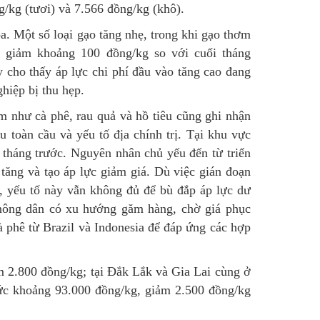
/kg (tươi) và 7.566 đồng/kg (khô).
a. Một số loại gạo tăng nhẹ, trong khi gạo thơm
m giảm khoảng 100 đồng/kg so với cuối tháng
 cho thấy áp lực chi phí đầu vào tăng cao đang
hiệp bị thu hẹp.
m như cà phê, rau quả và hồ tiêu cũng ghi nhận
 toàn cầu và yếu tố địa chính trị. Tại khu vực
tháng trước. Nguyên nhân chủ yếu đến từ triển
 tăng và tạo áp lực giảm giá.
Dù việc gián đoạn
o, yếu tố này vẫn không đủ để bù đắp áp lực dư
 nông dân có xu hướng găm hàng, chờ giá phục
 phê từ Brazil và Indonesia để đáp ứng các hợp
m 2.800 đồng/kg; tại Đắk Lắk và Gia Lai cùng ở
c khoảng 93.000 đồng/kg, giảm 2.500 đồng/kg