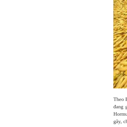
Theo B
đang g
Hormuz
gãy, c