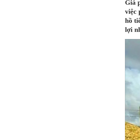
Giá p
việc 
hồ ti
lợi 