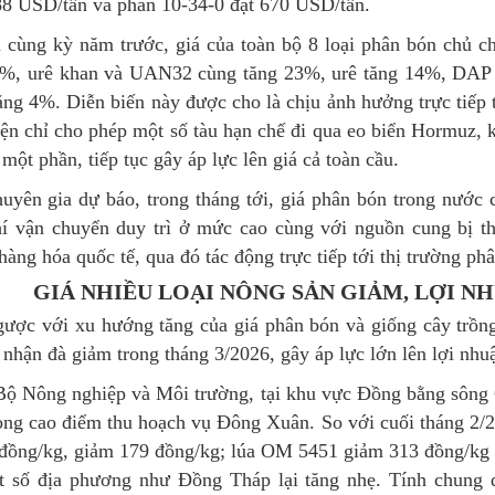
88 USD/tấn và phân 10-34-0 đạt 670 USD/tấn.
 cùng kỳ năm trước, giá của toàn bộ 8 loại phân bón chủ 
1%, urê khan và UAN32 cùng tăng 23%, urê tăng 14%, DAP 
tăng 4%.
Diễn biến này được cho là chịu ảnh hưởng trực tiếp
iện chỉ cho phép một số tàu hạn chế đi qua eo biển Hormuz, 
một phần, tiếp tục gây áp lực lên giá cả toàn cầu.
uyên gia dự báo, trong tháng tới, giá phân bón trong nước c
í vận chuyển duy trì ở mức cao cùng với nguồn cung bị thắ
hàng hóa quốc tế, qua đó tác động trực tiếp tới thị trường p
GIÁ NHIỀU LOẠI NÔNG SẢN GIẢM, LỢI N
gược với xu hướng tăng của giá phân bón và giống cây trồng,
i nhận đà giảm trong tháng 3/2026, gây áp lực lớn lên lợi nh
ộ Nông nghiệp và Môi trường, tại khu vực Đồng bằng sông 
ong cao điểm thu hoạch vụ Đông Xuân. So với cuối tháng 2/20
đồng/kg, giảm 179 đồng/kg; lúa OM 5451 giảm 313 đồng/kg x
t số địa phương như Đồng Tháp lại tăng nhẹ. Tính chung q