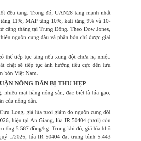
chốt đều tăng. Trong đó, UAN28 tăng mạnh nhất
tăng 11%, MAP tăng 10%, kali tăng 9% và 10-
 từ căng thẳng tại Trung Đông. Theo Dow Jones,
khiến nguồn cung dầu và phân bón chỉ được giải
ó thể tiếp tục tăng nếu xung đột chưa hạ nhiệt.
t chặt sẽ tiếp tục ảnh hưởng tiêu cực đến lưu
hân bón Việt Nam.
HUẬN NÔNG DÂN BỊ THU HẸP
 nhiều mặt hàng nông sản, đặc biệt là lúa gạo,
uận của nông dân.
Cửu Long, giá lúa tươi giảm do nguồn cung dồi
26, hiện tại An Giang, lúa IR 50404 (tươi) còn
uống 5.587 đồng/kg. Trong khi đó, giá lúa khô
uý 1/2026, lúa IR 50404 đạt trung bình 5.443