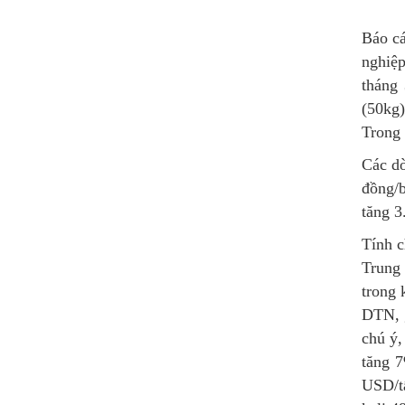
Báo cá
nghiệp
tháng
(50kg)
Trong 
Các d
đồng/
tăng 3
Tính c
Trung 
trong
DTN, g
chú ý
tăng 
USD/t