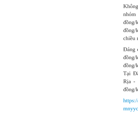
Không 
nhóm r
đồng/
đồng/k
chiều 
Đáng c
đồng/k
đồng/
Tại Đ
Rịa -
đồng/k
https:
mnyyc