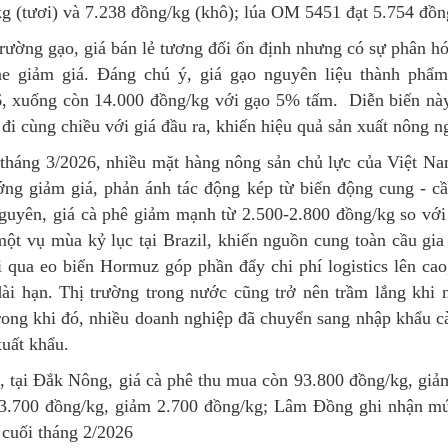
g (tươi) và 7.238 đồng/kg (khô); lúa OM 5451 đạt 5.754 đồng
trường gạo, giá bán lẻ tương đối ổn định nhưng có sự phân hó
ne giảm giá. Đáng chú ý, giá gạo nguyên liệu thành phẩ
6, xuống còn 14.000 đồng/kg với gạo 5% tấm.
Diễn biến này
đi cùng chiều với giá đầu ra, khiến hiệu quả sản xuất nông ng
tháng 3/2026, nhiều mặt hàng nông sản chủ lực của Việt Na
ng giảm giá, phản ánh tác động kép từ biến động cung - cầu
uyên, giá cà phê giảm mạnh từ 2.500-2.800 đồng/kg so với 
ột vụ mùa kỷ lục tại Brazil, khiến nguồn cung toàn cầu gia
i qua eo biển Hormuz góp phần đẩy chi phí logistics lên ca
ài hạn. Thị trường trong nước cũng trở nên trầm lắng khi
rong khi đó, nhiều doanh nghiệp đã chuyển sang nhập khẩu cà
uất khẩu.
, tại Đắk Nông, giá cà phê thu mua còn 93.800 đồng/kg, giả
3.700 đồng/kg, giảm 2.700 đồng/kg; Lâm Đồng ghi nhận mứ
 cuối tháng 2/2026