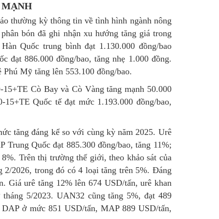
G MẠNH
áo thường kỳ thông tin về tình hình ngành nông
g phân bón đã ghi nhận xu hướng tăng giá trong
 Hàn Quốc trung bình đạt 1.130.000 đồng/bao
c đạt 886.000 đồng/bao, tăng nhẹ 1.000 đồng.
ê Phú Mỹ tăng lên 553.100 đồng/bao.
20-15+TE Cò Bay và Cò Vàng tăng mạnh 50.000
20-15+TE Quốc tế đạt mức 1.193.000 đồng/bao,
 mức tăng đáng kể so với cùng kỳ năm 2025. Urê
P Trung Quốc đạt 885.300 đồng/bao, tăng 11%;
g 8%.
Trên thị trường thế giới, theo khảo sát của
g 2/2026, trong đó có 4 loại tăng trên 5%. Đáng
. Giá urê tăng 12% lên 674 USD/tấn, urê khan
ừ tháng 5/2023. UAN32 cũng tăng 5%, đạt 489
với DAP ở mức 851 USD/tấn, MAP 889 USD/tấn,