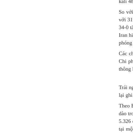
kali 4
So với
với 3
34-0 
Iran h
phóng 
Các ch
Chi ph
thông 
Trái n
lại gh
Theo B
dào tr
5.326 
tại mộ