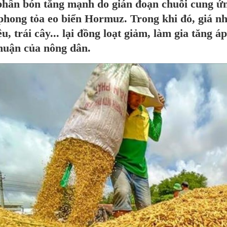
hân bón tăng mạnh do gián đoạn chuỗi cung ứng 
phong tỏa eo biển Hormuz. Trong khi đó, giá nh
êu, trái cây... lại đồng loạt giảm, làm gia tăng á
nhuận của nông dân.