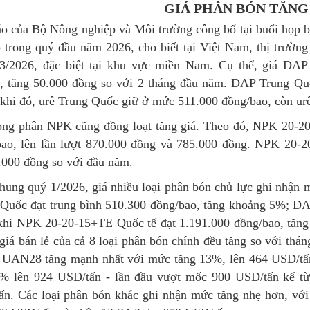
GIÁ PHÂN BÓN TĂN
o của Bộ Nông nghiệp và Môi trường công bố tại buổi họp b
 trong quý đầu năm 2026, cho biết tại Việt Nam, thị trườn
 3/2026, đặc biệt tại khu vực miền Nam. Cụ thể, giá DAP
, tăng 50.000 đồng so với 2 tháng đầu năm. DAP Trung Quố
khi đó, urê Trung Quốc giữ ở mức 511.000 đồng/bao, còn ur
òng phân NPK cũng đồng loạt tăng giá. Theo đó, NPK 20-
bao, lên lần lượt 870.000 đồng và 785.000 đồng. NPK 20-
.000 đồng so với đầu năm.
hung quý 1/2026, giá nhiều loại phân bón chủ lực ghi nhận
Quốc đạt trung bình 510.300 đồng/bao, tăng khoảng 5%; DA
 khi NPK 20-20-15+TE Quốc tế đạt 1.191.000 đồng/bao, tăn
iá bán lẻ của cả 8 loại phân bón chính đều tăng so với thán
, UAN28 tăng mạnh nhất với mức tăng 13%, lên 464 USD/tấn
7% lên 924 USD/tấn - lần đầu vượt mốc 900 USD/tấn kể t
ấn.
Các loại phân bón khác ghi nhận mức tăng nhẹ hơn, 