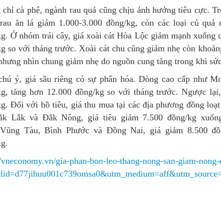
chỉ cà phê, ngành rau quả cũng chịu ảnh hưởng tiêu cực. Tro
au ăn lá giảm 1.000-3.000 đồng/kg, còn các loại củ quả n
kg.
Ở nhóm trái cây, giá xoài cát Hòa Lộc giảm mạnh xuống 
g so với tháng trước. Xoài cát chu cũng giảm nhẹ còn khoảng
nhưng nhìn chung giảm nhẹ do nguồn cung tăng trong khi sức t
hú ý, giá sầu riêng có sự phân hóa. Dòng cao cấp như Mon
g, tăng hơn 12.000 đồng/kg so với tháng trước. Ngược lại
kg.
Đối với hồ tiêu, giá thu mua tại các địa phương đồng lo
ắk Lắk và Đắk Nông, giá tiêu giảm 7.500 đồng/kg xuống 
 Vũng Tàu, Bình Phước và Đồng Nai, giá giảm 8.500 đồ
g.
//vneconomy.vn/gia-phan-bon-leo-thang-nong-san-giam-nong-
lid=d77jihuu001c739omsa0&utm_medium=aff&utm_source