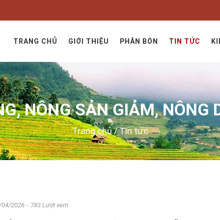
TRANG CHỦ
GIỚI THIỆU
PHÂN BÓN
TIN TỨC
KI
NG, NÔNG SẢN GIẢM, NÔNG D
Trang chủ
/
Tin tức
/04/2026
- 783 Lượt xem