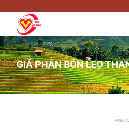
028.3728.4024
traitimviet.18082018@gmail.com
GIÁ PHÂN BÓN LEO THA
Ngày 04